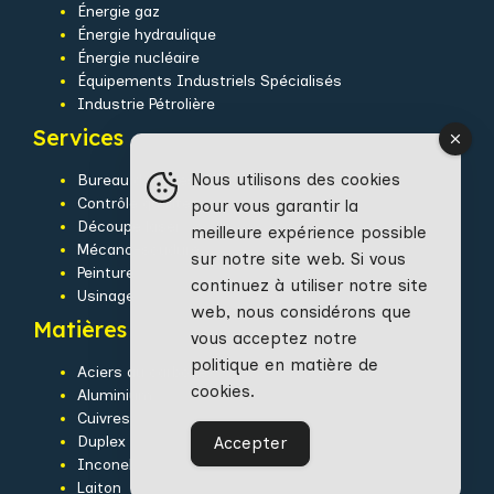
Énergie gaz
Énergie hydraulique
Énergie nucléaire
Équipements Industriels Spécialisés
Industrie Pétrolière
Services
Nous utilisons des cookies
Bureau d’études
Contrôle qualité
pour vous garantir la
Découpe laser
meilleure expérience possible
Mécano-soudure
sur notre site web. Si vous
Peinture
continuez à utiliser notre site
Usinage
web, nous considérons que
Matières
vous acceptez notre
politique en matière de
Aciers au carbone
cookies.
Aluminium
Cuivres
Duplex
Accepter
Inconel
Laiton