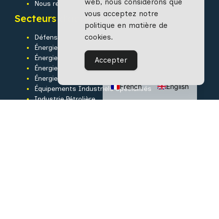
web, nous considérons que
Nous recrutons
vous acceptez notre
Secteurs d'activité
politique en matière de
cookies.
Défense
Énergie
Énergie gaz
Accepter
Énergie hydraulique
Énergie nucléaire
French
English
Équipements Industriels Spécialisés
Industrie Pétrolière
Services
Bureau d’études
Contrôle qualité
Découpe laser
Mécano-soudure
Peinture
Usinage
Matières
Aciers au carbone